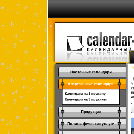
Г
Настенные календари
Квартальные календари
У
с
п
Календари на 1 пружину
д
Календари на 3 пружины
Продукция
Полиграфические услуги