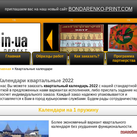
BONDARENKO-PRINT.COM
приглашаем вас на наш новый сайт
Главная
Образцы работ
Как заказать?
Программа
партнерства
лавная
» Квартальные календари
Календари квартальные 2022
 нас Вы можете заказать
квартальный календарь 2022
с нашей стандартной
еткой в предложенных нами вариантах исполнения, либо прислать задание н
росчет индивидуального заказа. Каждый заказ надежно упаковывается и
оставляется к Вам в город курьерскими службами. Будем рады сотрудничеству
Календари на 1 пружину
Более экономичный вариант квартального
календаря без ухудшения функциональности.
подробн