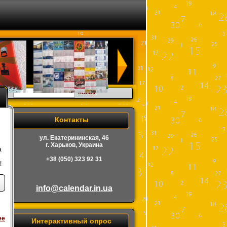
поиск
Контакты
ул. Екатерининская, 46
г. Харьков, Украина
а
+38 (050) 323 92 31
!
info@calendar.in.ua
ее
Интерактивный опрос