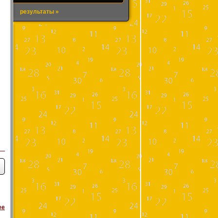
результаты »
ее